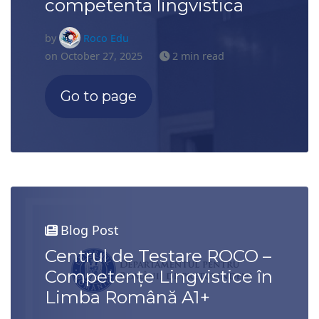
competenta lingvistica
by
Roco Edu
on October 27, 2025
2 min read
Go to page
Blog Post
Centrul de Testare ROCO –
Competențe Lingvistice în
Limba Română A1+