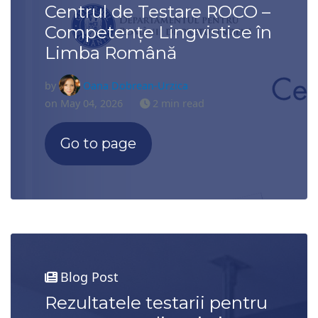
Centrul de Testare ROCO –
Competențe Lingvistice în
Limba Română
by
Oana Dobrean-Urzica
on May 04, 2026
2 min read
Go to page
Blog Post
Rezultatele testarii pentru