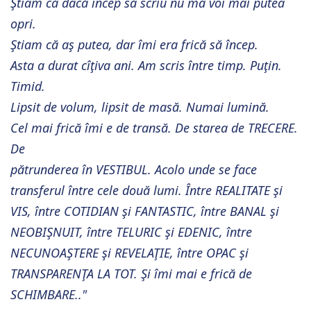
Ştiam că dacă încep să scriu nu mă voi mai putea
opri.
Ştiam că aş putea, dar îmi era frică să încep.
Asta a durat cîţiva ani. Am scris între timp. Puţin.
Timid.
Lipsit de volum, lipsit de masă. Numai lumină.
Cel mai frică îmi e de transă. De starea de TRECERE.
De
pătrunderea în VESTIBUL. Acolo unde se face
transferul între cele două lumi. Între REALITATE şi
VIS, între COTIDIAN şi FAN
TASTIC, între BANAL şi
NEOBIŞNUIT, între TELURIC şi EDENIC, între
NECUNOAŞTERE şi REVELAŢIE, între OPAC şi
TRANSPA
RENŢA LA TOT. Şi îmi mai e frică de
SCHIMBARE.."