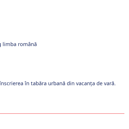
leg limba română
a înscrierea în tabăra urbană din vacanța
de vară.