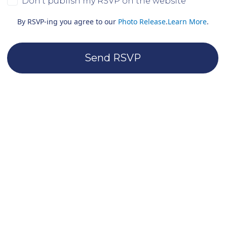
Don't publish my RSVP on the website
By RSVP-ing you agree to our
Photo Release
.
Learn More
.