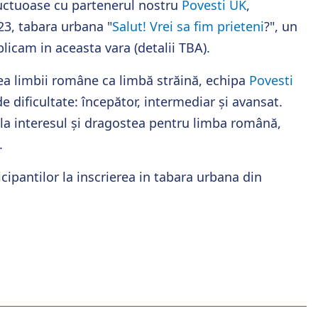
fructuoase cu partenerul nostru
Povesti UK
,
3, tabara urbana "
Salut! Vrei sa fim prieteni
?", un
licam in aceasta vara (detalii TBA).
rea limbii române ca limbă străină, echipa
Povesti
e dificultate: începător, intermediar și avansat.
la interesul și dragostea pentru limba română,
.
icipantilor la inscrierea in tabara urbana din