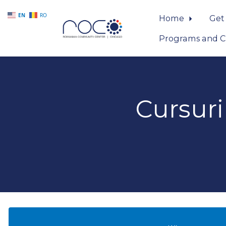
EN
RO
Home
Get
Programs and C
Skip to main content
Cursur