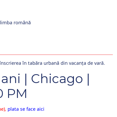
eg limba română
a înscrierea în tabăra urbană din vacanța
de vară.
 ani | Chicago |
00 PM
ne),
plata se face aici