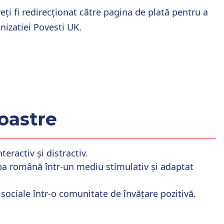
eți fi redirecționat către pagina de plată pentru a
anizatiei Povesti UK.
i
noastre
teractiv și distractiv.
mba română într-un mediu stimulativ și adaptat
și sociale într-o comunitate de învățare pozitivă.