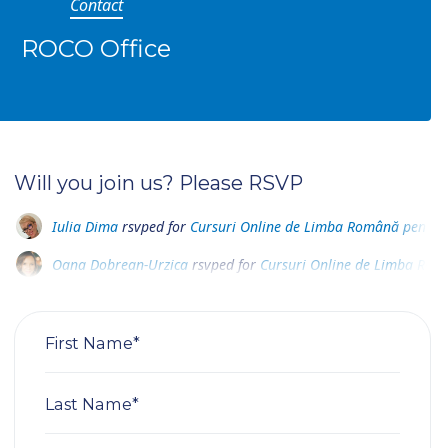
Contact
ROCO Office
Will you join us? Please RSVP
Iulia Dima
rsvped for
Cursuri Online de Limba Română pentru 
Oana Dobrean-Urzica
rsvped for
Cursuri Online de Limba Rom
Roxana Manolache
rsvped for
Cursuri Online de Limba Română
First Name*
Last Name*