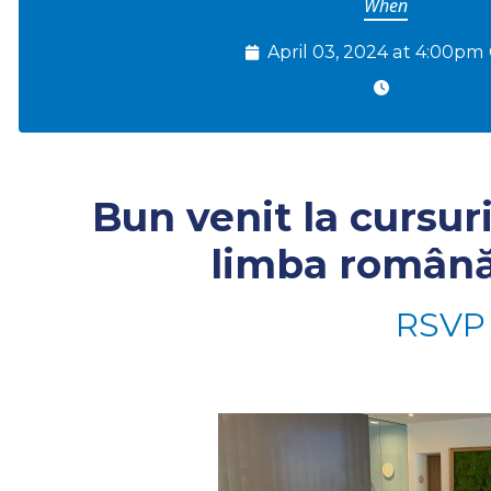
When
April 03, 2024 at 4:00pm
Bun venit la cursur
limba română
RSVP