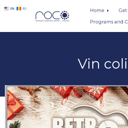
EN
RO
Home
Get
Programs and C
Skip to main content
Vin col