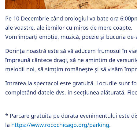
Pe 10 Decembrie când orologiul va bate ora 6:00pm
ale voastre, ale iernilor cu miros de mere coapte.
Vom împarți emoție, muzică, poezie și bucuria de-
Dorința noastră este să vă aducem frumosul în viaț
împreună cântece dragi, să ne amintim de versurile
melodii noi, să simțim româneşte şi să visăm îm
Intrarea la spectacol este gratuită. Locurile sunt f
completând datele dvs. in secțiunea alăturată.
Fie
* Parcare gratuita pe durata evenimentului este dis
la
https://www.rocochicago.org/parking
.