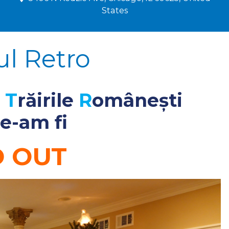
States
ul Retro
d
T
răirile
R
omânești
e-am fi
D OUT