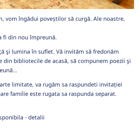
, vom îngădui poveștilor să curgă. Ale noastre,
a fi din nou împreună.
ă şi lumina în suflet. Vă invităm să fredonăm
 din bibliotecile de acasă, să compunem poezii şi
preună…
oarte limitate, va rugăm sa raspundeti invitației
care familie este rugata sa raspunda separat.
ponibila - detalii