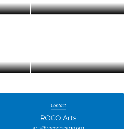
Contact
ROCO Arts
arts@rocochicago.org