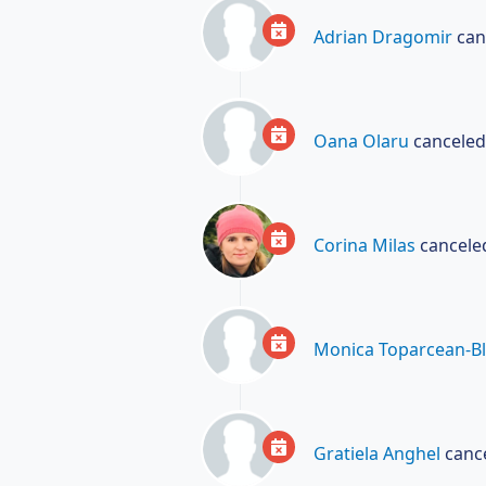
Adrian Dragomir
can
Oana Olaru
canceled
Corina Milas
canceled
Monica Toparcean-B
Gratiela Anghel
cance