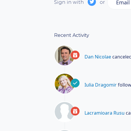
Email
Sign in with
or
Recent Activity
Dan Nicolae
canceled
Iulia Dragomir
follo
Lacramioara Rusu
ca