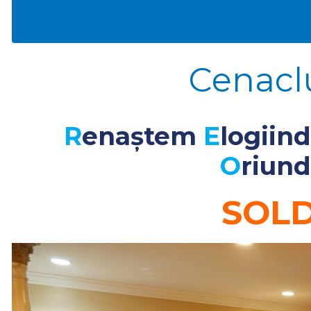
Cenacl
R
enaștem
E
logiin
O
riund
SOL