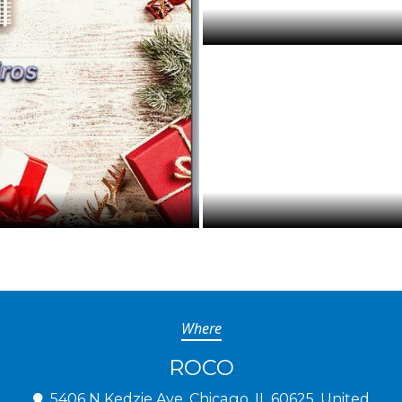
Where
ROCO
5406 N Kedzie Ave, Chicago, IL 60625, United