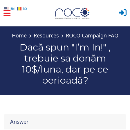
EN
RO
Skip to main content
Home
Resources
ROCO Campaign FAQ
Dacă spun "I’m In!" ,
trebuie sa donăm
10$/luna, dar pe ce
perioadă?
Answer