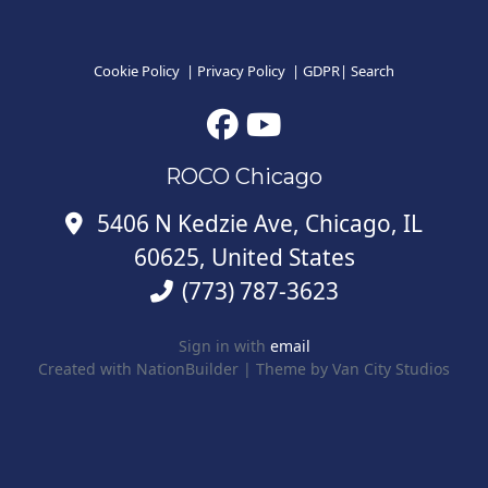
Cookie Policy
|
Privacy Policy
|
GDPR
|
Search
ROCO Chicago
5406 N Kedzie Ave, Chicago, IL
60625, United States
(773) 787-3623
Sign in with
email
Created with
NationBuilder
| Theme by
Van City Studios