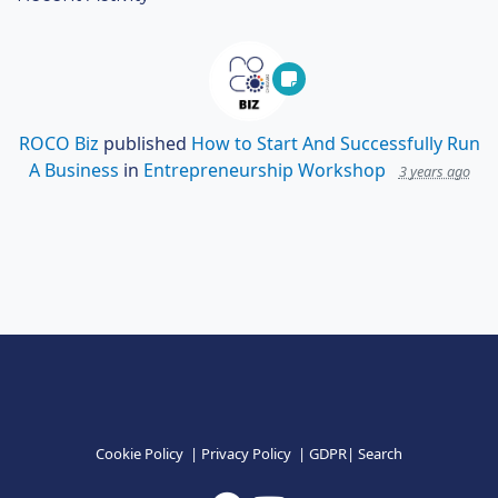
ROCO Biz
published
How to Start And Successfully Run
A Business
in
Entrepreneurship Workshop
3 years ago
Cookie Policy
|
Privacy Policy
|
GDPR
|
Search