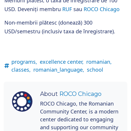
Membrii plătesc o taxă de înregistrare de 100
USD. Deveniți membru
RUF
sau
ROCO Chicago
Non-membrii plătesc (donează) 300
USD/semestru (inclusiv taxa de înregistrare).
programs,
excellence center,
romanian,
classes,
romanian_language,
school
About
ROCO Chicago
ROCO Chicago, the Romanian
Community Center, is a modern
center dedicated to engaging
and supporting our community