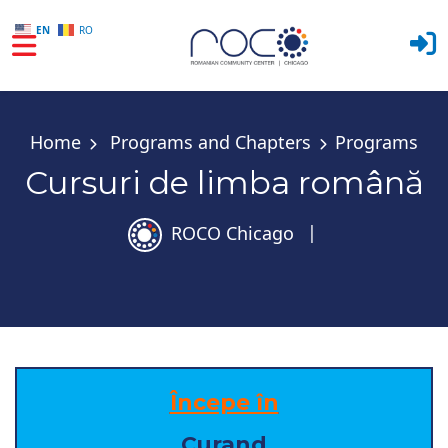
EN
RO
Skip to main content
Home
Programs and Chapters
Programs
Cursuri de limba română
ROCO Chicago
|
Începe în
Curand