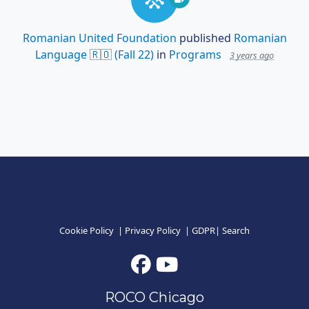
Romanian United Foundation
published
Romanian
Language 🇷🇴 (Fall 22)
in
Programs
3 years ago
Cookie Policy
|
Privacy Policy
|
GDPR
|
Search
ROCO Chicago