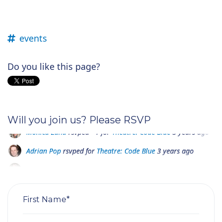
events
Do you like this page?
Will you join us? Please RSVP
Adrian Pop
rsvped for
Theatre: Code Blue
3 years ago
Mirela Birta
rsvped for
Theatre: Code Blue
3 years ago
Liana Sava
rsvped for
Theatre: Code Blue
3 years ago
First Name*